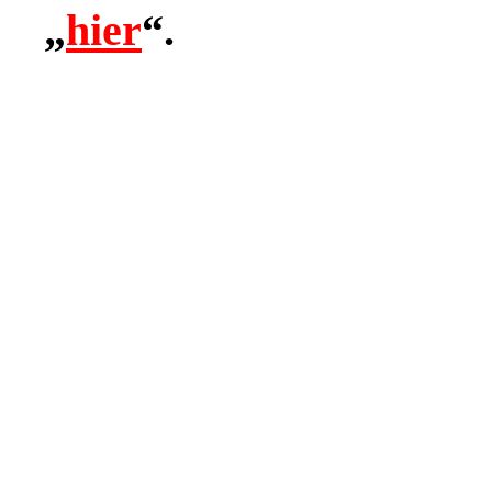
„
hier
“.